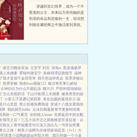
成武道至尊
穿越到玄幻世界，成为一个不
受宠的公主，本来以为等待她的是
和亲的命运和悲惨的一生，却没想
到能在藏经阁之中激活签到系统。
在藏经阁之中签到，获得太初古经
在金銮殿签到，获得至尊骨。在御
膳堂签到，获得生生造化...
产
谢言川顾央宋渝
王安宇 刘浩
深海ai
黑龙魂最早
遇上未婚妻
霍锦州谢安宁
朱棣胡濙议政细节
战神
了我才是假千金四哥哥
我不想这样死去
双界穿梭从
斯
双界穿梭
我有boss模板123
糙汉将军掌心娇短
众神归位为什么不能乱说
顾川川
严胜利馄饨铺创
了怎么安慰的话
下山讨账遇上未婚妻
健身房里的故
T
小妾儿子逆袭记第四章
美女总裁的最强弃少 寂
是什么意思
禁止犯规免费阅读
穿成十八线女星我坐
境界
我的厨艺belike
云沫归期最新章节更新时间查
易系统一口气看完
全职猎人hunte
在师徒恋中的女配
女领导之后！
三五小说
升迁之路
格格党
官道征途：从
官路女人香
学姐
蓄意勾引
深入浅出
九一书库
仙帝重
青云之路！
精英小说网
为夫体弱多病
迟音（1v1）
大
书]
零度小说网
超级仙学院
大明：我只想做一个小县