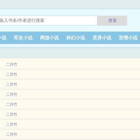
搜索
小说
军史小说
网游小说
科幻小说
灵异小说
言情小说
二月竹
二月竹
创作连载作品该小说情节跌宕起伏扣人心弦是一本难得的情节与文笔俱佳的好书919
陆远。陆远哭得撕心，哭得裂肺，哭得撕心裂肺。曾经针锋相对的点滴，在这一秒终于
二月竹
陆远。陆远哭得撕心，哭得裂肺，哭得撕心裂肺。曾经针锋相对的点滴，在这一秒终于
二月竹
本真假少爷狗血文里的圣父受。他白莲，他圣父，他无底线，他恋爱脑。人生不是原谅
二月竹
成为文中两句话带过的同名炮灰。第一句病弱美人，每晚被暗杀。第二句雨夜，离奇自
二月竹
该小说情节跌宕起伏扣人心弦是一本难得的情节与文笔俱佳的好书919言情小说免费提
二月竹
蛇蝎，没人愿意收养他。进了孤儿院，他认识了四个小男孩，他们愿意和他做朋友。
二月竹