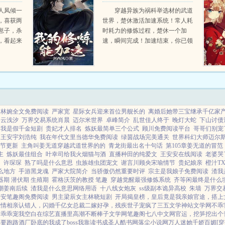
人凤倾一
穿越异族为祸科举选材的武道
，喜获两
世界，楚休激活加速系统！常人耗
崽子，杀
时耗力的修炼过程，楚休一个加
，看起来
速，瞬间完成！加速结束，你已领
悟至高拳意！他人耗费数十年方可
不仅如
领悟的意境，楚休一键顿悟！加速
听懂各色
结束，你已...
晨林婉全文免费阅读
严家宽
星际女兵迎来首位男舰长的
离婚后她带三宝继承千亿家
云浅汐
万界交易系统肖晨
迈尔米世界
卓峰简介
乱世佳人终于
晚灯大蛇
下山讨债
了我是假千金短剧
贵妃才人排名
炼妖最简单三个公式
顾川免费阅读平台
哥哥们别宠
王安宇刘浩纯
我在年代文里当德华免费阅读
绿茵战场完美通关
世界科幻大师迈尔
节更新
主角叫姜无道穿越武道世界的的
青龙街最出名十句话
第105章姜无道的冒范
主
炼妖最佳组合
叶幸司给我火烟猫与酒
直播种田的纯爱文
王安安在线阅读
老婆哭
阁
许琛琛
熟了吗是什么意思
虫族雄虫团宠文
谢言川顾央宋瑜情节
贵妃娘亲
橙汁TX
么地方
手游黑龙魂
严家大院简介
当骄傲仍然重要时评
宗主是我娘子免费阅读
渣我
器期 潜伏期 生殖期
霍格沃茨的教授 笔趣
穿越觉醒最强修炼系统
齐等闲最终是什么
潮姜南后续
渣我是什么意思网络用语
十八线女炮灰
ss级副本诡异高校
朱墙
万界交
安安笔趣阁免费阅读
男主梁辰女主林晓短剧
开局揭皇榜，皇后竟是我亲娘
官途，搭上
险情
相亲认错人，闪婚千亿女总裁
二嫁好孕，残疾世子宠疯了
三五文学
神站文学网
不乖
，乖乖宠我
空白
在综艺直播里高潮不断
棒子文学网
笔趣阁
七八中文网
官运，挖笋挖出个
库要跑路
酒厂卧底的我成了boss
我靠读书成圣人
酷书网
落尘小说网
万人迷她千娇百媚[穿