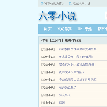
将本站设为首页
收藏六零小说
六零小说
首 页
玄幻修真
重生穿越
都市
作者【二月竹】相关作品集
[其他小说]
我在狗血文世界里和大明星契
[其他小说]
约结婚了
他真是爱惨了我！[娱乐圈]
我在狗血文世界里和大明星契约结婚了由作者二月竹
江元死了。摔死那天，唯一为他哭的只有死对头，
[其他小说]
误会死对头太爱我后[娱乐圈]
婚了全文无弹窗的纯文字在线阅读。...
惨了他！江元悟了，眼闭上了。再睁开...
江元死了。摔死那天，唯一为他哭的只有死对头，
[其他小说]
狗血文圣父受觉醒了
惨了他！江元悟了，眼闭上了。再睁开...
订婚现场，林有拙意识突然觉醒，知道他原来是一
[其他小说]
穿成病弱美人后成了世界冠军
上。为渣男放弃梦想自尊家常便饭，被...
人气电竞主播楚天穿进一本坑掉的现代武侠小说，
[其他小说]
替身受觉醒了
死他的凶手。楚天决定自救，...
[其他小说]
替身受觉醒了由作者二月竹创作连载作品
漂亮男人
徐回周4岁母亲自杀，5岁父亲自杀，所有人避他如
[都市小说]
回溯