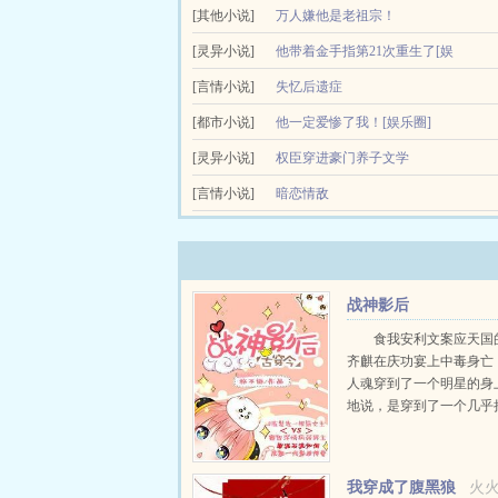
来，其他小男孩陆续被领养，只徐回周永...
徐回周4岁母亲自杀，5岁父亲自杀，所有人避他如
[其他小说]
万人嫌他是老祖宗！
院。高中徐回周...
江骛出生便被施了障眼法，外人看来面目丑陋，还
[灵异小说]
他带着金手指第21次重生了[娱
族和魔族与人类共存，天书预言一年后...
[言情小说]
乐圈]
失忆后遗症
姜白每到20岁都会死，第21次重生，某男团主唱
魔蝎小说wwwmoxiexscom十年前遇到陆绝
[都市小说]
他一定爱惨了我！[娱乐圈]
式亮相。新专发行第二周狂卖上百万，席卷音乐榜。参
问他，你们这儿会下蓝色的雨，真的...
重生后，我每天都在社死江元死了。摔死那天，唯
[灵异小说]
权臣穿进豪门养子文学
扭，陆远暗恋他，陆...
萧兰槯是大历最年轻的首辅，新皇平定四海后，萧
[言情小说]
暗恋情敌
的豪门，实则处处杀机。看似疼爱他的慈父，无视他的
15岁那年，楚子钰暗恋了一个男人。那个男人是他的
战神影后
食我安利文案应天国
齐麒在庆功宴上中毒身亡
人魂穿到了一个明星的身
地说，是穿到了一个几乎
得罪光声名狼藉负债累累
明星身上。齐将军表示很..
我穿成了腹黑狼
火