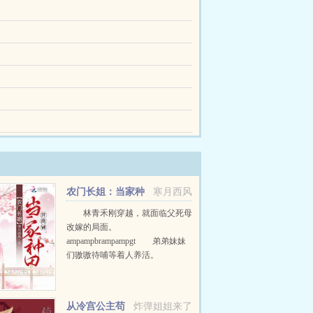
没多久其他小男孩陆续被领养，只他永远留在了孤儿
神族学校就读的资格。他才知道世界上原来还有神
文化的乡巴佬来顶替他们完美星星。直到姜白新专正
头，一个男生坐在二楼窗台，又丢了一只纸飞机下来，
对的点滴，在这一秒终于明朗。陆远傲娇，陆远别
生下了死亡通知书，他活不过今年冬天。波谲云诡
追沈淮予。18岁，沈淮予说我拒绝。然后沈淮予...
农门长姐：当家种
寒月西风
田开商铺
林青禾刚穿越，就面临父死母
改嫁的局面。
ampampbrampampgt 弟弟妹妹
们嗷嗷待哺等着人养活。
ampampbrampampgt 忽然间他
们姐弟四人的未来下场出现在她面
前，她被傻子丈夫活活打死...
从冷宫公主苟
炸弹姐姐来了