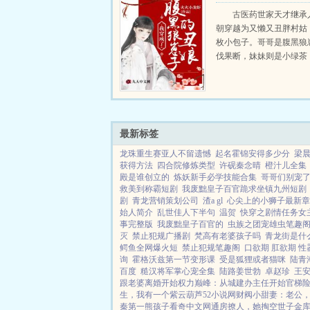
崽子的丑娘
古医药世家天才继承
朝穿越为又懒又丑胖村姑
枚小包子。哥哥是腹黑狼
伐果断，妹妹则是小绿茶
可怜巴巴，心眼贼多。
ampampbrampampgt 
此，她还喜提金手指，能
动物的话。...
最新标签
龙珠重生赛亚人不留遗憾
起名霍锦安得多少分
梁
获得方法
四合院修炼类型
许砚秦念晴
橙汁儿全集
殿是谁创立的
炼妖新手必学技能合集
哥哥们别宠
救美到称霸短剧
我废黜皇子百官跪求坐镇九州短剧
剧
青龙营销策划公司
渣a gl
心尖上的小狮子最新章
始人简介
乱世佳人下半句
温贺
快穿之剧情任务女
事完整版
我废黜皇子百官的
虫族之团宠雄虫笔趣
灭
禁止犯规广播剧
梵高有老婆孩子吗
青龙街是什
鳄鱼全网爆火短
禁止犯规笔趣阁
口欲期 肛欲期 性
询
霍格沃兹第一节变形课
受是狐狸或者猫咪
陆青
百度
糙汉将军掌心宠全集
陆路姜世勃
卓赵珍
王
跟老婆离婚开始
权力巅峰：从城建办主任开始
官梯
生，我有一个紫云葫芦
52小说网
财阀小甜妻：老公
秦第一熊孩子
看奇中文网
通房撩人，她掏空世子金