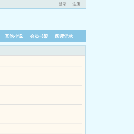
登录
注册
其他小说
会员书架
阅读记录
言情小说免费提供我在狗血文世界里和大明星契约结
明朗。陆远傲娇，陆远别扭，陆远暗恋他，陆远爱
明朗。陆远傲娇，陆远别扭，陆远暗恋他，陆远爱
养父母，亲生父母，就是在原谅渣男和假少爷的路
挂门前樱桃树。到坑掉的最后一章，都没有揭秘杀
供替身受觉醒了全文无弹窗的纯文字在线阅读。...
没多久，徐回周有自杀基因的消息在孤儿院传播开