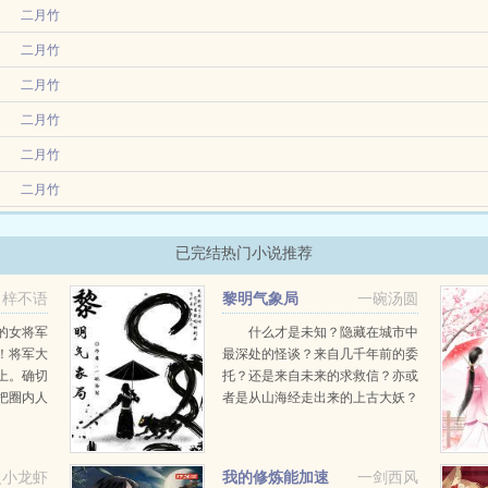
蛇蝎，没人愿意收养他。进了孤儿院，他认识了四个小男孩，他们愿意和他做朋友。
二月竹
能看见别人的死亡预告，所有人都厌恶他，恐惧他。一次救了脱轨的火车，他获得进入
二月竹
二月竹
出走，他看到那张熟悉的脸，出山参选。所有人都说男团必丸，竟然选个不会唱歌，没
时，俞汀还叫俞汀。周末他帮妈妈给小城最神秘的庄园送花，一只纸飞机落到他头顶，他抬
二月竹
加综艺运动会...
一为他哭的只有死对头，陆远。陆远哭得撕心，哭得裂肺，哭得撕心裂肺。曾经针锋相
二月竹
兰槯中毒而亡。死后萧兰槯穿进了一本豪门养子小说，成了人人可欺的病秧子养子。医
二月竹
养母，威严沉默的大少...
情敌，叫沈淮予。16岁，他转学到沈淮予班上，成了沈淮予唯一的朋友。17岁，他开始
已完结热门小说推荐
梓不语
黎明气象局
一碗汤圆
的女将军
什么才是未知？隐藏在城市中
！将军大
最深处的怪谈？来自几千年前的委
上。确切
托？还是来自未来的求救信？亦或
把圈内人
者是从山海经走出来的上古大妖？
过了气的
您好，这里是气象局，请问有什么
.
可以帮助您的吗？嗞helli...
火小龙虾
我的修炼能加速
一剑西风