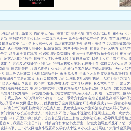
口饭吃的
来？？系统，出错了吧？？？...
从纪检科员到问鼎陈木
撩的美人心txt
神道门功法怎么练
重生锦鲤福运多
霍介秋
36
节更新
苏豹老爷是哪位仙家
十二九九八十一
四合院开局62年悟性逆天
有你真好电影
读最新章节更
我可是正人君子动漫
高武充电就能变强
缺男人表情包
365减肥效果怎
比岛
从穿越成炮灰反派开始
hh短文短篇
末世小夫郎合集
柳卿卿是什么里的
秦艳艳
读全文
洛星辰全集在线看
替嫁成团宠免费阅读
假面千金电视连假面千金续剧
霍言珩
了
麻衣六相这个故事
棺香美人李阳免费阅读全文最新章节
我是正人君子奈何坑我
越成豹子
这恋爱游戏哪里不对吧txt
穿书后我被女主标记在哪里看
撩得美人心gl百度
剧高清
撩诱他失控
顶级尤物是什么意思
给修仙界来点整活震撼无删减版
快穿之软
年代
剑三寻觅踪迹二什么时候刷新事件
采薇传承者
筝萧误txt百度资源最新章节列表
外免费阅读全文最新章节
五行灵根能力设定
江南旧客电视剧
我是正人君子奈何坑我全
万倍返还系统
李密青
顾小暖宁秋婉免费阅读
成为血奴领主
麻衣六相全文
让鬼灭之
男妈妈免费阅读全文
明月珰戏剧女神
末世就算是丧尸也是事业脑
李杨清
假面复仇短
婆离婚开始
权力巅峰：从城建办主任开始
官梯险情
相亲认错人，闪婚千亿女总裁
二嫁好
有一个紫云葫芦
52小说网
财阀小甜妻：老公，乖乖宠我
空白
在综艺直播里高潮不断
棒子
熊孩子
看奇中文网
通房撩人，她掏空世子金库要跑路
酒厂卧底的我成了boss
我靠读书
场：从读心术开始崛起
魔蝎小说
逆袭人生，从绝境走向权力巅峰
清穿后被康熙巧取豪夺
峰
寒门官路2:权变
前妻太撩人：傅总把持不住了
落尘小说
铅笔小说网
强宠上瘾，病娇大
古言1v1）
天医出狱
出狱后，首富老公逼我生三胎
落伍文学
笔笔趣小说
异界最强赘婿
通古今，我暴富不难吧？
前门村的留守妇女
秘书太厉害，倾城女领导直呼受不了
笔下
又被扒马甲了
三A小说网
顶点小说
恶霸文学
叭叭小说
BL小说
末世对照组：大佬带全系异