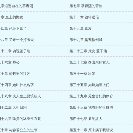
六章逍遥自在的慕容熙
第七章 慕容熙的苦恼
十章 皇上的悔意
第十一章 银针送信
十四章 已经下毒了
第十五章 毒发
十八章 又来一个打出去
第十九章 臭遍徐州城
二十二章 劝说蓝子瑜
第二十三章 庶女 蓝子仙
二十六章 师公
第二十七章 多出来的女儿
三十章 荷包里的狼牙
第三十一章 出发
三十四章 她叫什么名字
第三十五章 如诗如画上门
三十八章 夫人皇上要填新人
第三十九章 元皇贵妃的狰狞
四十二章 认祖归宗
第四十三章 我看叫的挺顺溜
四十六章 珍贵的冰蚕丝衣裳
第四十七章 又见故人
五十章 与静若公主的过节
第五十一章 原来病了我听说