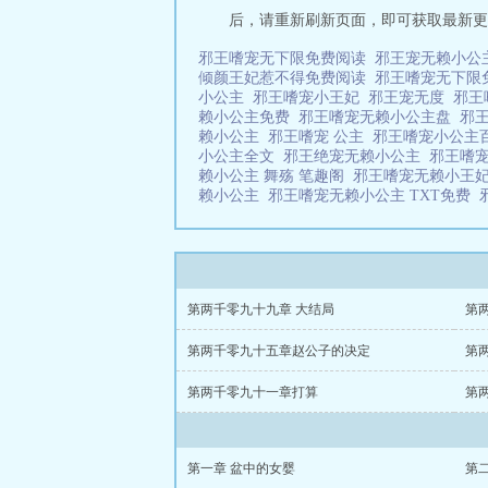
后，请重新刷新页面，即可获取最新更新
邪王嗜宠无下限免费阅读
邪王宠无赖小公
倾颜王妃惹不得免费阅读
邪王嗜宠无下限
小公主
邪王嗜宠小王妃
邪王宠无度
邪王
赖小公主免费
邪王嗜宠无赖小公主盘
邪
赖小公主
邪王嗜宠 公主
邪王嗜宠小公主
小公主全文
邪王绝宠无赖小公主
邪王嗜
赖小公主 舞殇 笔趣阁
邪王嗜宠无赖小王
赖小公主
邪王嗜宠无赖小公主 TXT免费
第两千零九十九章 大结局
第
第两千零九十五章赵公子的决定
第
第两千零九十一章打算
第
第一章 盆中的女婴
第二