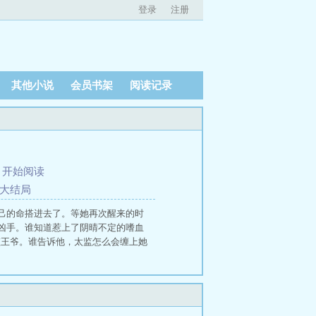
登录
注册
其他小说
会员书架
阅读记录
、
开始阅读
 大结局
己的命搭进去了。等她再次醒来的时
凶手。谁知道惹上了阴晴不定的嗜血
太监王爷。谁告诉他，太监怎么会缠上她