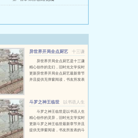
异世界开局全点厨艺
十三谦
异世界开局全点厨艺是十三谦
精心创作的玄幻，旧时光文学实时
更新异世界开局全点厨艺最新章节
并且提供无弹窗阅读，书友所发表
的异世界开局全点厨艺评论，并不
代表旧时光文学赞同或者支持异世
界开局全点厨艺读者的观点。...
斗罗之神王临世
以书语人生
斗罗之神王临世是以书语人生
精心创作的灵异，旧时光文学实时
更新斗罗之神王临世最新章节并且
提供无弹窗阅读，书友所发表的斗
罗之神王临世评论，并不代表旧时