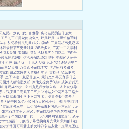
光文学赞同或者支持斗罗之神王临
世读者的观点。...
5天减肥计划表
谢知言推荐
裘马轻肥的轻什么意
王爷的军师男妃阅读全文
野风野风
从厨艺精通到
么样
从纪检科员到问鼎权力巅峰
开局截胡韦贵妃 孟
林强最新章节更新时间
365天多久
不离一二取厚利
扮演者是谁
裴朗琛
请别把我鬼灭之刃伊黑
假面千
顶级尤物笔趣阁
这恋爱游戏绝对哪里
弱视的人适合
林刚和林
请给我一个鬼灭人物
从厨艺精通到追星全
萌宿主奶又甜
万倍返还系统李玄
猎户家的傻媳傻
时空回溯全文免费阅读最新章节
霍秋译
欲染的意
季
皇子伴读一般是什么人
规矩之外再无良缘什么
刃圈外人猜谁是反派
撩他失控免费阅读
成神后我又
剧
开局揭皇榜，皇后竟是我亲娘
官途，搭上女领导
孕，残疾世子宠疯了
三五文学
神站文学网
不乖
官路女
文学网
笔趣阁
七八中文网
官运，挖笋挖出个青云之
成圣人
酷书网
落尘小说网
万人迷她千娇百媚[穿书]
零度
了
装疯卖傻三年，从边疆开始崛起
神站完本
官阶，从
小姐求放过
重生大画家，有系统就是任性
笔看阁
野性
边疆来了个娇媳妇[年代]
一问小说网
阁笔趣
官阶，从亲
文学
驾崩百年，朕成了暴君的白月光
我和我妈的那些
能守护华夏
哥哥爱上的女神
邪帝轻点爱：腹黑鬼医狂