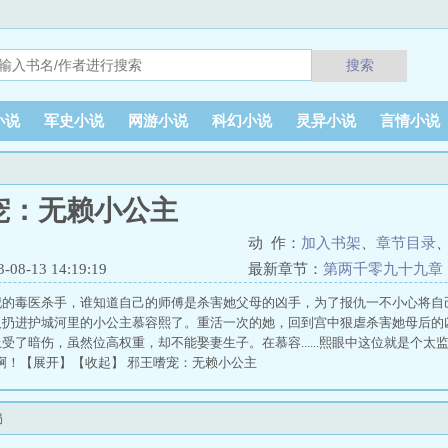
搜索
小说
军史小说
网游小说
科幻小说
灵异小说
言情小说
宠：无赖小公主
动 作：
加入书架
、
章节目录
8-13 14:19:19
最新章节：
第两千零九十九章
纪的毒医杀手，谁知道自己的师傅是杀害她父母的凶手，为了报仇一不小心将自
人扔进护城河里的小公主慕容熙了。重活一次的她，回到宫中狠虐杀害她母后的
受了暗伤，虽然位高权重，却不能娶妻生子。在慕容......熙眼中这位就是个
，救命啊！【展开】【收起】 邪王嗜宠：无赖小公主
局