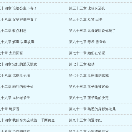
五十四章 谁给公主下毒了
第五十五章 比珍珠还真
五十八章 父皇好像中毒了
第五十九章 及笄 出事
六十二章 收点利息
第六十三章 元母妃听说你病了
六十六章 解毒 以毒攻毒
第六十七章 毒发 雪蚕蛛
七十章 太后回宫
第七十一章 她们在切磋
七十四章 淑妃的滔天恨意
第七十五章 被劫
七十八章 试探蓝子瑜
第七十九章 蓝家搬到京城
八十二章 乖巧的蓝子仙
第八十三章 蓝子瑜被迷晕
八十六章 逗比老爷子
第八十七章 蓝子瑜的决定
九十章 绮罗香
第九十一章 熟悉的身影洛沁儿
九十四章 我的命怎么就值一千两黄金
第九十五章 偶遇珍妃
九十八章 染血的娃娃
第九十九章 不靠谱的师父