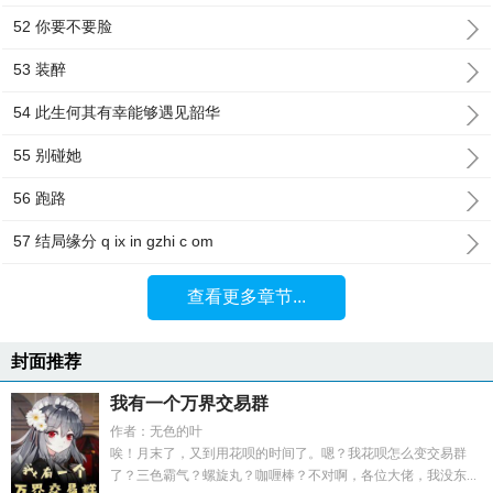
52 你要不要脸
53 装醉
54 此生何其有幸能够遇见韶华
55 别碰她
56 跑路
57 结局缘分 q ix in gzhi c om
查看更多章节...
封面推荐
我有一个万界交易群
作者：无色的叶
唉！月末了，又到用花呗的时间了。嗯？我花呗怎么变交易群
了？三色霸气？螺旋丸？咖喱棒？不对啊，各位大佬，我没东...