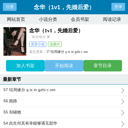
念华（1v1，先婚后爱）
注册
登录
网站首页
小说分类
会员书架
阅读记录
念华（1v1，先婚后爱）
哈次哈次 著
灵异小说
连载中
最近更新：
57 结局缘分 q ix in gzhi c om
更新时间：
2024-12-23 18:14:50
加入书架
开始阅读
章节目录
最新章节
57 结局缘分 q ix in gzhi c om
56 跑路
55 别碰她
54 此生何其有幸能够遇见韶华