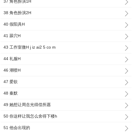
37 角色扮演1H
38 角色扮演2H
40 假阳具H
41 舔穴H
43 工作室微H j iz ai2 5 co m
44 礼服H
46 潮喷H
47 爱欲
48 秦默
49 她想让周念光得偿所愿
50 你这样让我怎么舍得下楼h
51 他会出现的