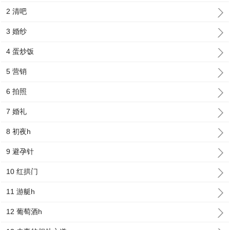
2 清吧
3 婚纱
4 蛋炒饭
5 营销
6 拍照
7 婚礼
8 初夜h
9 避孕针
10 红拱门
11 游艇h
12 葡萄酒h