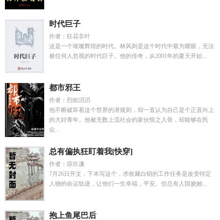
时代巨子
作者：狂花非叶
这是一个璀璨辉煌的时代。林风则是这个时代中最为耀眼，无法
被任何人忽视的时代巨子。他的传奇，从2001年的夏天开始...
都市邪王
作者：烈焰滔滔
他不断破坏着这个世界的潜规则，却一直认为自己是个正直向上
的大好青年。他被无数上流社会的家伙恨之入骨，却能够在民
众...
总有偏执狂盯着我[快穿]
作者：琼玖谦
7月26日开文，下本写这个，求收藏白钥的工作任务是改变特定
人物的命运轨迹，让他们一生幸福，平安。但总有人阻挠她...
抱上鱼尾巴后