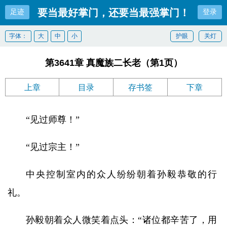
要当最好掌门，还要当最强掌门！
足迹
登录
字体：
大
中
小
护眼
关灯
第3641章 真魔族二长老（第1页）
上章
目录
存书签
下章
“见过师尊！”
“见过宗主！”
中央控制室内的众人纷纷朝着孙毅恭敬的行
礼。
孙毅朝着众人微笑着点头：“诸位都辛苦了，用