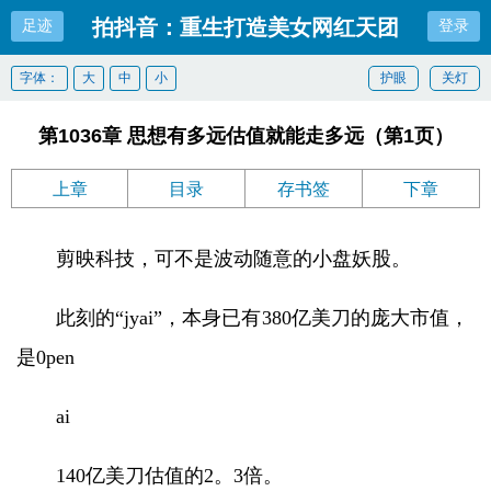
拍抖音：重生打造美女网红天团
足迹
登录
字体：
大
中
小
护眼
关灯
第1036章 思想有多远估值就能走多远（第1页）
上章
目录
存书签
下章
剪映科技，可不是波动随意的小盘妖股。
此刻的“jyai”，本身已有380亿美刀的庞大市值，
是0pen
ai
140亿美刀估值的2。3倍。