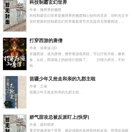
科技制霸玄幻世界
作者：微胖界的翘楚
科技制霸玄幻世界是微胖界的翘楚精心创作的灵异，旧时光文学
实时更新科技制霸玄幻世界最新章节并且提供无弹窗阅读，...
打穿西游的唐僧
作者：涂章溢.QD
穿越西游，成为唐僧，携带着游戏系统，可以打怪升级，爆装
备，从此，西游路上的妖怪们危险了。 沙僧大师兄，不好
啦...
苗疆少年又抢走和亲的九郡主啦
作者：乏雀
苗疆少年又抢走和亲的九郡主啦...
娇气甜攻总被反派盯上[快穿]
作者：甜到萌芽
童岁穿越进每个世界，都必须面对各种各样的反派。所谓反派睚