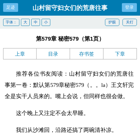
山村留守妇女们的荒唐往事
足迹
登录
字体：
大
中
小
护眼
关灯
第579章 秘密579（第1页）
上章
目录
存书签
下章
推荐各位书友阅读：山村留守妇女们的荒唐往
事第一卷：默认第579章秘密579（。。la）王文轩完
全是实干人员来的。嘴上会说，但同样也很会做。
这个晚上又注定不会太早睡。
我们从沙滩回，沿路还搞了两碗清补凉。