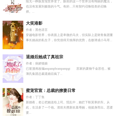
陆无一睁眼发现世界变了。眼前的这一个世界没有绚丽的魔法，
也没有发展到极致的斗气。有的，只有契约召唤怪兽的召唤
师。...
大笑港影
作者：黑色语言
穿越电影世界，你表面上是卑微的马夫，但实际上是财务集团董
事长姚叔的私生子，你凭借得天独厚的优势，击败谭成小马哥...
退婚后她成了真祖宗
作者：病娇猫娘
已签漫画改编ampampbrampampgt 苏家的废物千金苏也，被
薄氏集团总裁退婚后疯了...
蜜宠官宣：总裁的撩妻日常
作者：丁丁鱼
新婚夜，老公把她送给上司。慌乱中，她拦下靳莫寒的车。从
此，生活多了一个他。渣前夫携新欢羞辱她，他挺身而出。恶婆
婆...