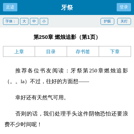
牙祭
足迹
登录
字体：
大
中
小
护眼
关灯
第250章 燃烛追影（第1页）
上章
目录
存书签
下章
推荐各位书友阅读：牙祭第250章燃烛追影
（。。la）不过，往好的方面想——
幸好还有天然气可用。
否则的话，我们处理手头这件阴物恐怕还要浪
费不少时间呢！