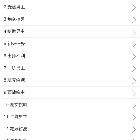
2 受虐男主
3 炮灰挡道
4 暗助男主
5 初级任务
6 出师不利
7 一坑男主
8 坑完给糖
9 百战峰主
10 魔女挑衅
11 二坑男主
12 狂刷好感