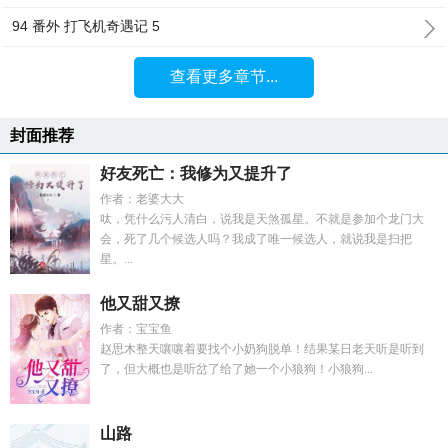
94 番外 打飞机奇遇记 5
查看更多章节...
封面推荐
好友死亡：我修为又提升了
作者：老婆大大
呔，凭什么污人清白，说我是天煞孤星。不就是参加个龙门大
会，死了几个候选人吗？我成了唯一候选人，就说我是扫把
星。...
他又甜又撩
作者：宝宝鱼
赵思木整天嚷嚷着要找个小奶狗脱单！结果某日老天听是听到
了，但大概也是听岔了给了她一个小狼狗！小狼狗...
山路