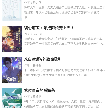
作者：唐大僧
许可大学毕业后，义无反顾去了山区做起了支教。本想混上三年
就回来，却深入当地生活后，慢慢被当地朴实的村民所感染，
最...
读心萌宝：咱把阿娘宠上天！
作者：miss_苏
律所实习生叶青鸾穿成玄门大师姐，练啥啥不行，咸鱼第一名。
幸好她干了一件有意义的事儿在山下死人堆里扒拉出来一个小...
来自律师A的致命吸引
作者：摇摇兔
下一本捡到一只奶狼求个预收呀骆盼之以为这辈子都遇不到自己
心仪的omega，他还想是不是他的要求太高了。就...
篡位皇帝的后悔药
作者：蝗蝗啊
6月13日，周日零点入V，感谢支持。文案一皇宫，寿康殿内，
站在皇帝与太后面前的是新任的年轻的内阁首辅，厉云。跪...