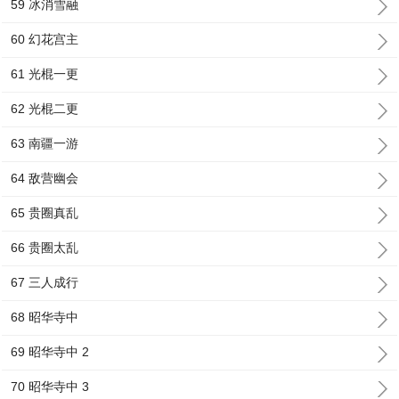
59 冰消雪融
60 幻花宫主
61 光棍一更
62 光棍二更
63 南疆一游
64 敌营幽会
65 贵圈真乱
66 贵圈太乱
67 三人成行
68 昭华寺中
69 昭华寺中 2
70 昭华寺中 3