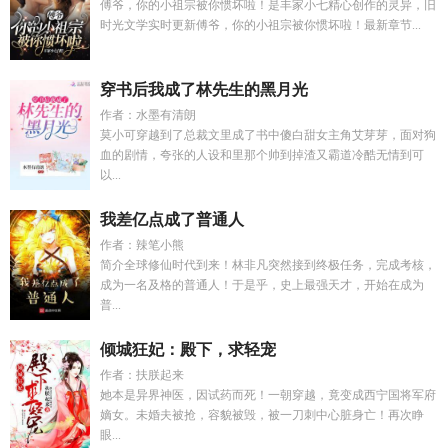
傅爷，你的小祖宗被你惯坏啦！是丰家小七精心创作的灵异，旧
时光文学实时更新傅爷，你的小祖宗被你惯坏啦！最新章节...
穿书后我成了林先生的黑月光
作者：水墨有清朗
莫小可穿越到了总裁文里成了书中傻白甜女主角艾芽芽，面对狗
血的剧情，夸张的人设和里那个帅到掉渣又霸道冷酷无情到可
以...
我差亿点成了普通人
作者：辣笔小熊
简介全球修仙时代到来！林非凡突然接到终极任务，完成考核，
成为一名及格的普通人！于是乎，史上最强天才，开始在成为
普...
倾城狂妃：殿下，求轻宠
作者：扶朕起来
她本是异界神医，因试药而死！一朝穿越，竟变成西宁国将军府
嫡女。未婚夫被抢，容貌被毁，被一刀刺中心脏身亡！再次睁
眼...