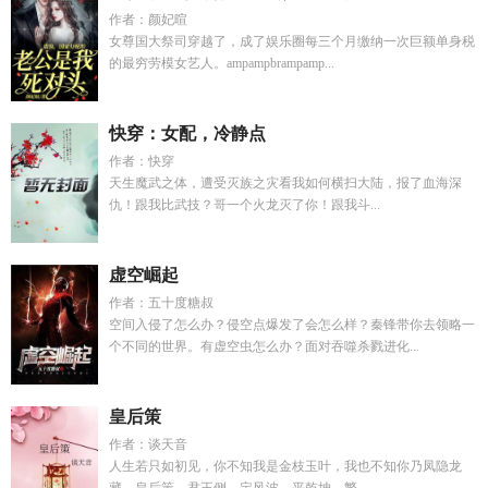
作者：颜妃暄
女尊国大祭司穿越了，成了娱乐圈每三个月缴纳一次巨额单身税
的最穷劳模女艺人。ampampbrampamp...
快穿：女配，冷静点
作者：快穿
天生魔武之体，遭受灭族之灾看我如何横扫大陆，报了血海深
仇！跟我比武技？哥一个火龙灭了你！跟我斗...
虚空崛起
作者：五十度糖叔
空间入侵了怎么办？侵空点爆发了会怎么样？秦锋带你去领略一
个不同的世界。有虚空虫怎么办？面对吞噬杀戮进化...
皇后策
作者：谈天音
人生若只如初见，你不知我是金枝玉叶，我也不知你乃凤隐龙