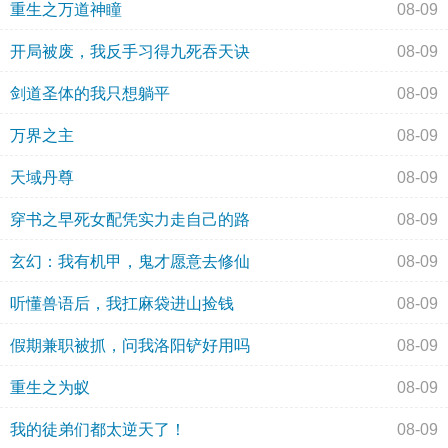
重生之万道神瞳
08-09
开局被废，我反手习得九死吞天诀
08-09
剑道圣体的我只想躺平
08-09
万界之主
08-09
天域丹尊
08-09
穿书之早死女配凭实力走自己的路
08-09
玄幻：我有机甲，鬼才愿意去修仙
08-09
听懂兽语后，我扛麻袋进山捡钱
08-09
假期兼职被抓，问我洛阳铲好用吗
08-09
重生之为蚁
08-09
我的徒弟们都太逆天了！
08-09