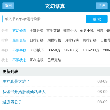
玄幻修真
返回
足迹
搜 索
分类：
玄幻修真
全部分类
重生穿越
都市小说
军史小说
网游小
排序：
最新更新
日排行榜
周排行榜
月排行榜
总排行榜
日推
字数：
不限字数
30万以下
30-50万
50-100万
100-200万
200
状态：
不限状态
正在连载
已经完结
更新列表
主神真是太难了
08-09
从读书开始肝成仙武圣人
08-09
逍遥四公子
08-09