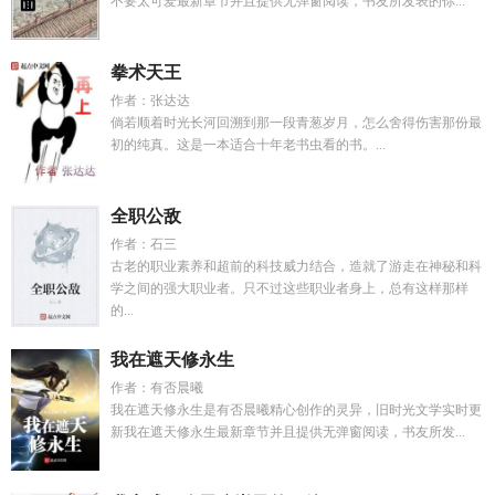
不要太可爱最新章节并且提供无弹窗阅读，书友所发表的你...
拳术天王
作者：张达达
倘若顺着时光长河回溯到那一段青葱岁月，怎么舍得伤害那份最
初的纯真。这是一本适合十年老书虫看的书。...
全职公敌
作者：石三
古老的职业素养和超前的科技威力结合，造就了游走在神秘和科
学之间的强大职业者。只不过这些职业者身上，总有这样那样
的...
我在遮天修永生
作者：有否晨曦
我在遮天修永生是有否晨曦精心创作的灵异，旧时光文学实时更
新我在遮天修永生最新章节并且提供无弹窗阅读，书友所发...