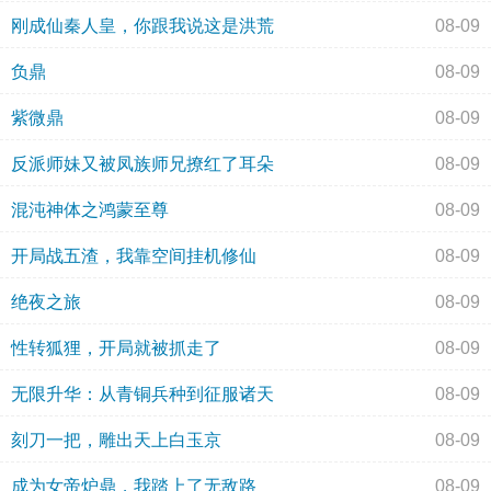
刚成仙秦人皇，你跟我说这是洪荒
08-09
负鼎
08-09
紫微鼎
08-09
反派师妹又被凤族师兄撩红了耳朵
08-09
混沌神体之鸿蒙至尊
08-09
开局战五渣，我靠空间挂机修仙
08-09
绝夜之旅
08-09
性转狐狸，开局就被抓走了
08-09
无限升华：从青铜兵种到征服诸天
08-09
刻刀一把，雕出天上白玉京
08-09
成为女帝炉鼎，我踏上了无敌路
08-09