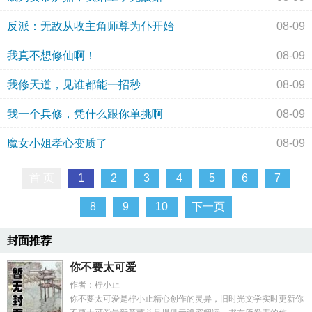
反派：无敌从收主角师尊为仆开始
08-09
我真不想修仙啊！
08-09
我修天道，见谁都能一招秒
08-09
我一个兵修，凭什么跟你单挑啊
08-09
魔女小姐孝心变质了
08-09
首 页
1
2
3
4
5
6
7
8
9
10
下一页
封面推荐
你不要太可爱
作者：柠小止
你不要太可爱是柠小止精心创作的灵异，旧时光文学实时更新你