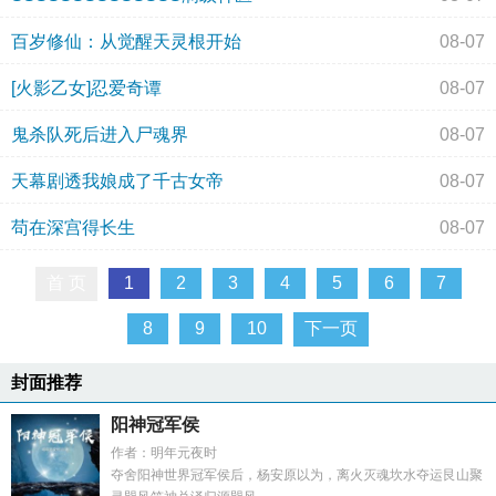
百岁修仙：从觉醒天灵根开始
08-07
[火影乙女]忍爱奇谭
08-07
鬼杀队死后进入尸魂界
08-07
天幕剧透我娘成了千古女帝
08-07
苟在深宫得长生
08-07
首 页
1
2
3
4
5
6
7
8
9
10
下一页
封面推荐
阳神冠军侯
作者：明年元夜时
夺舍阳神世界冠军侯后，杨安原以为，离火灭魂坎水夺运艮山聚