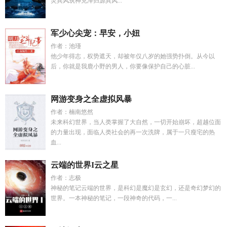
灵巽风筑神兑泽归源巽风...
军少心尖宠：早安，小妞
作者：池瑾
他少年得志，权势遮天，却被年仅八岁的她强势扑倒。从今以
后，你就是我鹿小野的男人，你要像保护自己的心脏...
网游变身之全虚拟风暴
作者：楠南悠然
未来科幻世界，当人类掌握了大自然，一切开始崩坏，超越位面
的力量出现，面临人类社会的再一次洗牌，属于一只瘦宅的热
血...
云端的世界I云之星
作者：志极
神秘的笔记云端的世界，是科幻是魔幻是玄幻，还是奇幻梦幻的
世界。一本神秘的笔记，一段神奇的代码，一...