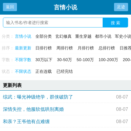
言情小说
返回
足迹
搜 索
分类：
言情小说
全部分类
玄幻修真
重生穿越
都市小说
军史小
排序：
最新更新
日排行榜
周排行榜
月排行榜
总排行榜
日推
字数：
不限字数
30万以下
30-50万
50-100万
100-200万
200
状态：
不限状态
正在连载
已经完结
更新列表
综武：曝光神级绝学，群侠破防了
08-07
深情失控，他服软低哄别离婚
08-07
和亲？王爷他有点难缠
08-07