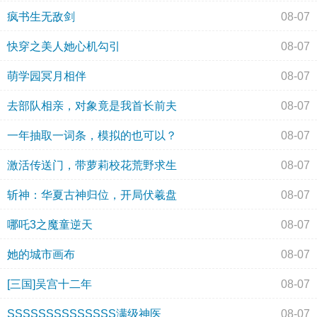
疯书生无敌剑
08-07
快穿之美人她心机勾引
08-07
萌学园冥月相伴
08-07
去部队相亲，对象竟是我首长前夫
08-07
一年抽取一词条，模拟的也可以？
08-07
激活传送门，带萝莉校花荒野求生
08-07
斩神：华夏古神归位，开局伏羲盘
08-07
哪吒3之魔童逆天
08-07
她的城市画布
08-07
[三国]吴宫十二年
08-07
SSSSSSSSSSSSSS满级神医
08-07