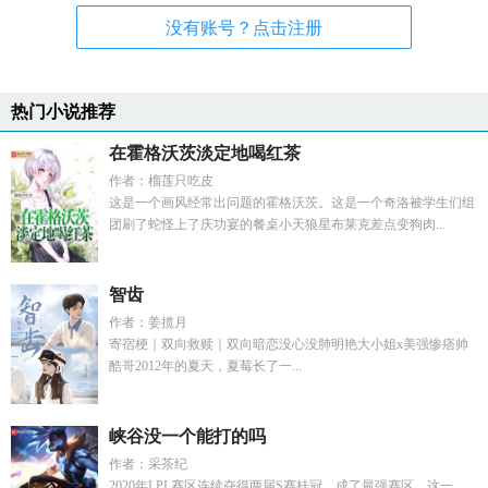
没有账号？点击注册
热门小说推荐
在霍格沃茨淡定地喝红茶
作者：榴莲只吃皮
这是一个画风经常出问题的霍格沃茨。这是一个奇洛被学生们组
团刷了蛇怪上了庆功宴的餐桌小天狼星布莱克差点变狗肉...
智齿
作者：姜揽月
寄宿梗｜双向救赎｜双向暗恋没心没肺明艳大小姐x美强惨痞帅
酷哥2012年的夏天，夏莓长了一...
峡谷没一个能打的吗
作者：采茶纪
2020年LPL赛区连续夺得两届S赛桂冠，成了最强赛区。这一