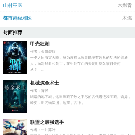
山村巫医
木燃青
都市超级邪医
木燃
封面推荐
甲壳狂潮
作者：金属裂纹
一夕之间虫灾天降，身为没有无敌异能没有超凡的功法的普通
人，面对鲜血和死亡，在生死存亡的关键时刻又该何去何
从？ ...
机械炼金术士
作者：盲候
幽暗的地下城，这里埋藏了数之不尽的古代遗迹和宝藏。诡异，
畸变，诅咒物深渊，地窟，古神，...
联盟之最强选手
作者：一片苏叶