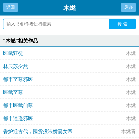
木燃
返回
足迹
搜 索
“木燃”相关作品
医武狂徒
木燃
林辰苏夕然
木燃
都市至尊邪医
木燃
医武至尊
木燃
都市医武仙尊
木燃
都市逍遥邪医
木燃
香炉通古代，囤货投喂娇妻女帝
木燃青