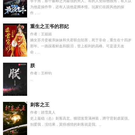
李子秀，那个被称之为最强的男人。有的人觉得他很秀，有人认
为他是操作帝，还有人说他是脚本怪。玩家们在跟风他的操
作，...
重生之王爷的邪妃
作者：王姐姐
嫡女苏月娄被亲妹妹和夫君联合陷害，死于非命，重生在十四岁
那年。一路踩着鲜血和眼泪，登上权利的高峰。可是逆天改
命，...
朕
作者：王梓钧
...
刺客之王
作者：踏雪真人
史上最稳（怂）刺客高玄。猥琐发育满神装，蹲守背刺虐菜强。
别爱我，没结果，莫得感情的刺客就是我。...