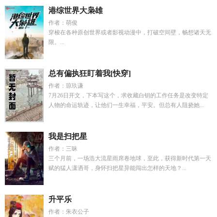
港综世界大枭雄
作者：萌俊
穿梭在各种原创世界或者影视动漫中，打破空间壁，畅想诸天无
限。...
总有偏执狂盯着我[快穿]
作者：琼玖谦
7月26日开文，下本写这个，求收藏白钥的工作任务是改变特定
人物的命运轨迹，让他们一生幸福，平安。但总有人阻挠她...
我是扫把星
作者：三昧
三个月前，一场浩大流星雨席卷地球，至此，获得新时代第一天
赋的猛人潇洒哥，身怀扫把星异能闯出怎样的天地？...
升平乐
作者：朱衣公子