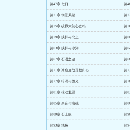
第47章 七日
第4
第51章 朝堂风起
第5
第55章 破界太初心弦鸣
第5
第59章 抉择与北上
第6
第63章 抉择与冰湖
第6
第67章 石语之谜
第6
第71章 冰窟鏖战灵枢归心
第7
第77章 暗涌与微光
第7
第81章 弦动北疆
第8
第85章 余音与暗礁
第8
第89章 石上痕
第9
第93章 地裂
第9