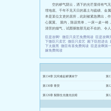
空的秽气阴云，洒下的光芒显得有气无
埋地底、千年不见天日的墓土与硫磺、金属
本是某位文吏的居所，此刻被紧急腾出，作
心翼翼。 屋内，陈设简单，一床一桌一椅
清苦的烟气，试图驱散那无处不在的、令人心
臣是攻啊!
微臣只卖艺免费阅读
臣是攻啊
下微臣只卖艺
微臣只卖艺
殿下臣想进去
下太腹黑
微臣有喜免费阅读
臣是攻啊第
嫁免费阅读
第134章 沉疴难起秽渊未宁
第1
第130章 青荧
第1
第126章 裂隙生光微光抗暗
第1