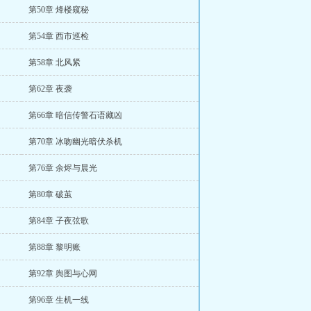
第50章 烽楼窥秘
第54章 西市巡检
第58章 北风紧
第62章 夜袭
第66章 暗信传警石语藏凶
第70章 冰吻幽光暗伏杀机
第76章 余烬与晨光
第80章 破茧
第84章 子夜弦歌
第88章 黎明账
第92章 舆图与心网
第96章 生机一线