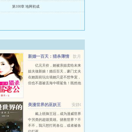
第100章 地网初成
新婚一百天：猎杀薄情
歆月
首席
亿元天价，她被亲姐卖给未来
姐夫做新娘！婚后百天，豪门丈夫
在她面前玩出墙她只是不想争宠，
但也不愿被丢海中喂鲨鱼！既然他
要斩草除根，那么，她就顺便出墙
透透气，做个杀手养个娃！前夫终
于想起彻夜清算...
美漫世界的巫妖王
安静l
戴上统御王冠，成为漫威世界
中另类的超级英雄。拯救世界？不
不不，我只想打死各位，或者被各
位打死...