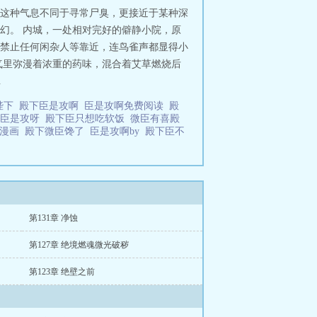
这种气息不同于寻常尸臭，更接近于某种深
幻。 内城，一处相对完好的僻静小院，原
禁止任何闲杂人等靠近，连鸟雀声都显得小
气里弥漫着浓重的药味，混合着艾草燃烧后
.
陛下
殿下臣是攻啊
臣是攻啊免费阅读
殿
臣是攻呀
殿下臣只想吃软饭
微臣有喜殿
啊漫画
殿下微臣馋了
臣是攻啊by
殿下臣不
第131章 净蚀
第127章 绝境燃魂微光破秽
第123章 绝壁之前