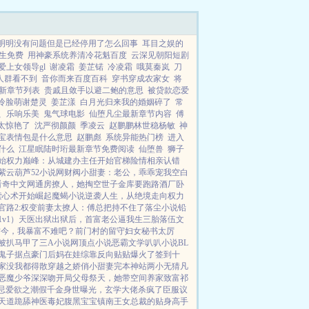
Fi明明没有问题但是已经停用了怎么回事
耳目之娱的
生免费
用神豪系统养清冷花魁百度
云深见朝阳短剧
爱上女领导gl
谢凌霜
姜芷锘
冷凌霜
哦莫秦岚
刀
人群看不到
音你而来百度百科
穿书穿成农家女
将
新章节列表
贵戚且敛手以避二鲍的意思
被贷款恋爱
冷脸萌谢楚灵
姜芷漾
白月光归来我的婚姻碎了
常
、乐响乐美
鬼气球电影
仙堕凡尘最新章节内容
傅
太惊艳了
沈严彻颜颜
季凌云
赵鹏鹏林世稳杨敏
神
宝表情包是什么意思
赵鹏彪
系统异能热门榜
进入
什么
江星眠陆时珩最新章节免费阅读
仙堕兽
狮子
始
权力巅峰：从城建办主任开始
官梯险情
相亲认错
紫云葫芦
52小说网
财阀小甜妻：老公，乖乖宠我
空白
看奇中文网
通房撩人，她掏空世子金库要跑路
酒厂卧
读心术开始崛起
魔蝎小说
逆袭人生，从绝境走向权力
官路2:权变
前妻太撩人：傅总把持不住了
落尘小说
铅
v1）
天医出狱
出狱后，首富老公逼我生三胎
落伍文
古今，我暴富不难吧？
前门村的留守妇女
秘书太厉
被扒马甲了
三A小说网
顶点小说
恶霸文学
叭叭小说
BL
鬼子据点
豪门后妈在娃综靠反向贴贴爆火了
签到十
家没我都得散
穿越之娇俏小甜妻
完本神站
两小无猜
凡
恶魔少爷深深吻
开局父母祭天，她带空间养家致富
祁
忌
爱欲之潮
假千金身世曝光，玄学大佬杀疯了
臣服
议
天道跪舔
神医毒妃腹黑宝宝
镇南王
女总裁的贴身高手