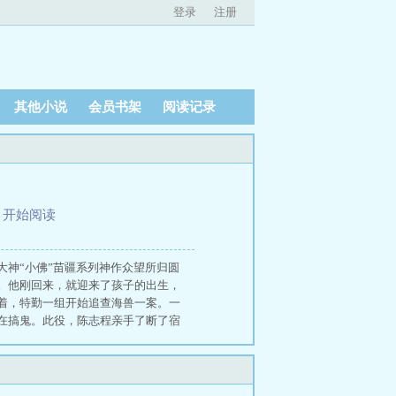
登录
注册
其他小说
会员书架
阅读记录
、
开始阅读
神“小佛”苗疆系列神作众望所归圆
。他刚回来，就迎来了孩子的出生，
着，特勤一组开始追查海兽一案。一
在搞鬼。此役，陈志程亲手了断了宿
战，挑战了传说中的不可能，一举击