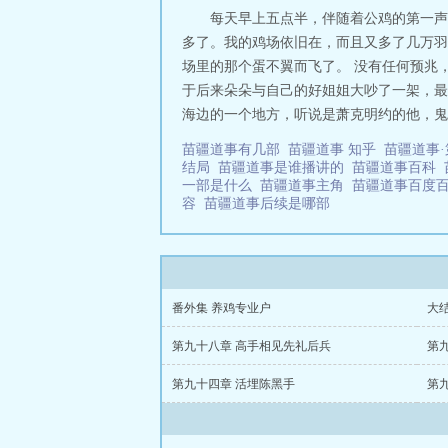
每天早上五点半，伴随着公鸡的第一声
多了。我的鸡场依旧在，而且又多了几万羽
场里的那个蛋不翼而飞了。 没有任何预兆
于后来朵朵与自己的好姐姐大吵了一架，最
海边的一个地方，听说是萧克明约的他，鬼鬼
苗疆道事有几部
苗疆道事 知乎
苗疆道事
结局
苗疆道事是谁播讲的
苗疆道事百科
一部是什么
苗疆道事主角
苗疆道事百度
容
苗疆道事后续是哪部
番外集 养鸡专业户
大
第九十八章 高手相见先礼后兵
第
第九十四章 活埋陈黑手
第