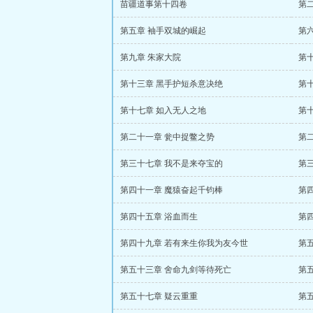
苗疆道事第十四卷
第
第五章 袖手双城的崛起
第
第九章 朱家大院
第
第十三章 黑手护短杀意决绝
第
第十七章 如入无人之地
第
第二十一章 瓮中捉鳖之势
第
第三十七章 我不是来夺宝的
第
第四十一章 魔猿奋起千钧棒
第
第四十五章 浴血而生
第
第四十九章 若有来生你我为友今世
第
第五十三章 舍命九剑等待死亡
第
第五十七章 疑云重重
第