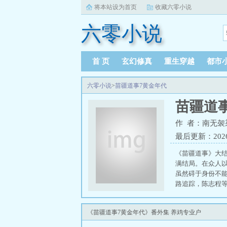
将本站设为首页
收藏六零小说
六零小说
首 页
玄幻修真
重生穿越
都市
六零小说
>
苗疆道事7黄金年代
苗疆道
作 者：南无袈
最后更新：2026-0
《苗疆道事》大
满结局。在众人
虽然碍于身份不
路追踪，陈志程
敌弥勒，可之后
灭了这个邪恶组织
《苗疆道事7黄金年代》番外集 养鸡专业户