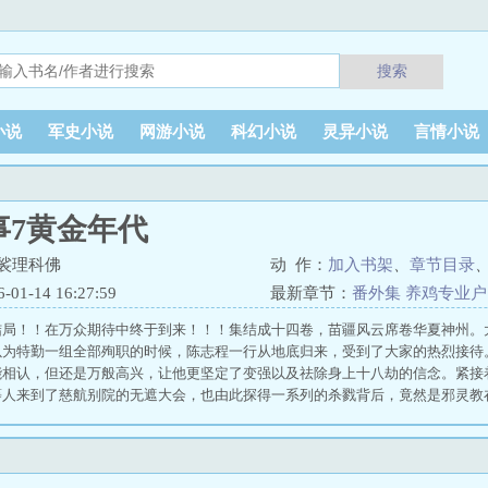
搜索
小说
军史小说
网游小说
科幻小说
灵异小说
言情小说
事7黄金年代
裟理科佛
动 作：
加入书架
、
章节目录
1-14 16:27:59
最新章节：
番外集 养鸡专业户
结局！！在万众期待中终于到来！！！集结成十四卷，苗疆风云席卷华夏神州。大
以为特勤一组全部殉职的时候，陈志程一行从地底归来，受到了大家的热烈接待
能相认，但还是万般高兴，让他更坚定了变强以及祛除身上十八劫的信念。紧接
等人来到了慈航别院的无遮大会，也由此探得一系列的杀戮背后，竟然是邪灵教
，他的家人却遭到了邪灵教的报复。最终，陈志程与邪灵教的头领王新鉴决一死
的头目…… 苗疆道事14：一个时代的结束，一个时代的开端