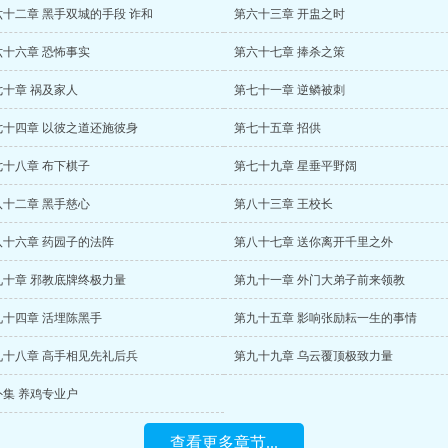
六十二章 黑手双城的手段 诈和
第六十三章 开盅之时
六十六章 恐怖事实
第六十七章 捧杀之策
七十章 祸及家人
第七十一章 逆鳞被刺
七十四章 以彼之道还施彼身
第七十五章 招供
七十八章 布下棋子
第七十九章 星垂平野阔
八十二章 黑手慈心
第八十三章 王校长
八十六章 药园子的法阵
第八十七章 送你离开千里之外
九十章 邪教底牌终极力量
第九十一章 外门大弟子前来领教
九十四章 活埋陈黑手
第九十五章 影响张励耘一生的事情
九十八章 高手相见先礼后兵
第九十九章 乌云覆顶极致力量
外集 养鸡专业户
查看更多章节...