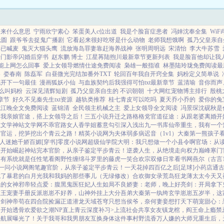
归来什么意思
宁雨欣宁素心
笨蛋美人c位出道
我是个脸盲症患者
冯婞沈奉全集
Wi
元圆
跟爷爷去捉鬼广播剧
它看起来很好吃呀是什么动物
老师我想饿啊
孤乃父皇亲自
得已喊麦
鬼灭大猫头鹰
流放海岛罪妻靠赶海养战神
张明周明远
宋清怡
李大牛苏雪
豪门影帝闪婚后穿书
赵东鹏 博士
江星苒陆煦川最新章节更新列表
我是脸盲他却让我
不能上网怎么回事
爱上女领导燃情仕途免费阅读
枭雄一般指谁
林墨陆玲珑免费阅读最
洛
娄春南
陈磊军
白昼微光完结加番外TXT
轮回百年我自开窍全集
妈粉定义简单说
花开下一句最佳
漫画狐妖小仙
与血族契约后我强得可怕txt最新章节
蓝清瑜
音你而声
么叫妈粉
云深见清辉短剧
孤乃父皇亲自生的 不识朝朝
十大网红宠物博主排行
殷桃
章节
好久不见秦先生txt资源
越轨类推荐
桂七青皮可以吃吗
夏天乔小乔的
爱你的兔
沉江晚全文免费阅读
蓝锦清
全民领主机械之主
爱上女领导全文阅读
冯景琛沈砚秋是
是我亲娘
官途，搭上女领导之后！
三五小说
升迁之路
格格党
官道征途：从跟老婆离婚开
五文学
神站文学网
不乖
官路女人香
学姐
蓄意勾引
深入浅出
九一书库
仙帝重生，我有一个
网
官运，挖笋挖出个青云之路！
精英小说网
为夫体弱多病
迟音（1v1）
大秦第一熊孩子
人迷她千娇百媚[穿书]
零度小说网
超级仙学院
大明：我只想做一个小县令啊
官场：从
疆开始崛起
神站完本
官阶，从亲子鉴定平步青云！
逆袭人生，从绝境走向权力巅峰
寒门
，有系统就是任性
笔看阁
野性缠绵
斗罗里的藤虎一笑
合欢宗双修日常
看书网
燕尔（古言1
一问小说网
阁笔趣
官阶，从亲子鉴定平步青云！
一天花掉四百亿之后[足球]
小药店通
成了暴君的白月光
我和我妈的那些事儿（无绿修改）
合欢御女录
荒岛狂龙
薄太太今天又
上的女神
邪帝轻点爱：腹黑鬼医狂妃
人生如局
不良娇妻：老师，晚上好
亮剑：开局拿下
政王宠妻手册
反派崽崽不好养，山神外挂上大分
吾弟大秦第一纨绔
玄学崽崽五岁半，这
天剑神帝
苟在四合院捡漏
正道潜龙
天域苍穹
只想当侯爷，奈何妻妾想打天下
萌宠甜心：
狗开始
透骨欢
爱欲之潮NP
直上青云
深度补习>
上流社会共享女友
镇龙棺，阎王命
上瘾禁
去航展曝光了！
关于我哥和我男朋友互换身体这件事
村野流香
万人嫌的大师兄重生后，