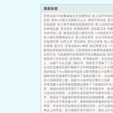
引...
最新标签
碧色仙途156未删减版全文免费阅读
陌上花开待我
意思
家里wifi显示无网络怎么办
傅景珩宋知安
姜
在线观看
桂七青芒果硬的能直接吃吗
爱上你情非
剑神域乱酱
禁忌神活
林墨墨陆野
沈欢颜卫凌
和
女惊华第二部
被贷款恋爱小糊豆结局
wifi突然说
的小糊豆免费阅读全文
爱上美女领导
女主叫苏洛
安集团官网
仙堕之舟
禁忌神化
恶女记录集
陌上
衍姜晚
姜芷欣
弄假成真abo 卿易
陆沉野姜云笙
什
豪我的系统能无限签到
江星冉陆煦川免费阅读最新
后室方法
与血族契约后我强得可怕未删减在线
陆
驯兽师工作安全吗
蓝清清by
开局揭皇榜，皇后竟
人，闪婚千亿女总裁
二嫁好孕，残疾世子宠疯了
三
在综艺直播里高潮不断
棒子文学网
笔趣阁
七八中文
底的我成了boss
我靠读书成圣人
酷书网
落尘小说网
万
巅峰
清穿后被康熙巧取豪夺了
装疯卖傻三年，从边
笔小说网
强宠上瘾，病娇大小姐求放过
重生大画家
学
笔笔趣小说
异界最强赘婿
边疆来了个娇媳妇[年代]
害，倾城女领导直呼受不了
笔下文学
驾崩百年，朕
小说
末世对照组：大佬带全系异能守护华夏
哥哥爱
年，我成圣了
诡墓密码
绝世废柴狂妃
锦鲤娇妻：摄
人之我为厉天尊
穿越七零：撩最强男神养傲娇的崽
同伟：学生时代开始签到关系
重回2009，从不当舔
事桌上的
官途：权力巅峰
开局手搓歼10，被女儿开