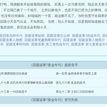
打鸣，我便醒来开始巡视我的领地。 距离上一次与萧克明、陆左在大敦
，不过我已换了一个地方。 之所以换地方，也是不得已而为之的事情。
，也没有任何缘由，好端端的一个蛋，就这般不见了。当时负责守在我养
后陆小夭负气出走，不知所踪。 当然，别人不知道，但是我却知道她去了
祟祟的，甚至连朵朵和陆小夭...
·第四卷花样年代
苗疆道事贴吧
苗疆道事怎么样
苗疆道事3热血年代
苗
苗疆道事人物图
苗疆道事笔趣阁黎明年代
苗疆道事
苗疆道事人物简介
百科
苗疆道事时间线
苗疆道事·第三卷热血年代
苗疆道事·第七卷黄金
《苗疆道事7黄金年代》最新章节
结局 嘴唇很软泪水很咸
第一百章 纵死侠骨香不惭世上英
九十七章 自巴东舟行经瞿塘峡登巫山最高峰
第九十六章 血染的战书
九十三章 一句话就是干
第九十二章 士别三日刮目相待
《苗疆道事7黄金年代》章节列表