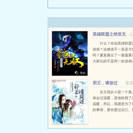
英雄联盟之绝世无
双
什么？你说英雄联盟是
游戏？这难道不一直是1打
吗？夏新露出了一脸凝重
大家玩的不是同一款游戏
欢快YY，绝对不会有任何不
邪王，请放过
复
女主我从小是一个孤
体会过温暖，是他给我了
温暖，所以，我愿意为了
的事情，爱你爱过自己。
心意打动了我，让我彻底
愿为你倾尽所有。这是一
为男主而穿越到一个不知