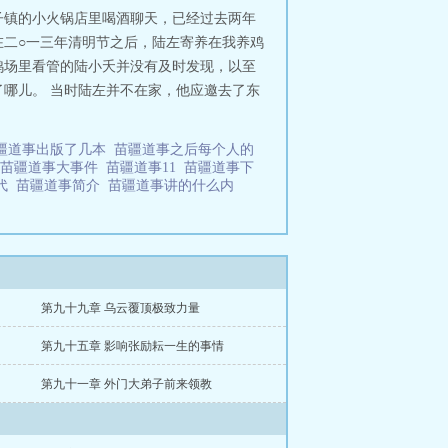
子镇的小火锅店里喝酒聊天，已经过去两年
在二○一三年清明节之后，陆左寄养在我养鸡
鸡场里看管的陆小夭并没有及时发现，以至
哪儿。 当时陆左并不在家，他应邀去了东
疆道事出版了几本
苗疆道事之后每个人的
苗疆道事大事件
苗疆道事11
苗疆道事下
年代
苗疆道事简介
苗疆道事讲的什么内
第九十九章 乌云覆顶极致力量
第九十五章 影响张励耘一生的事情
第九十一章 外门大弟子前来领教