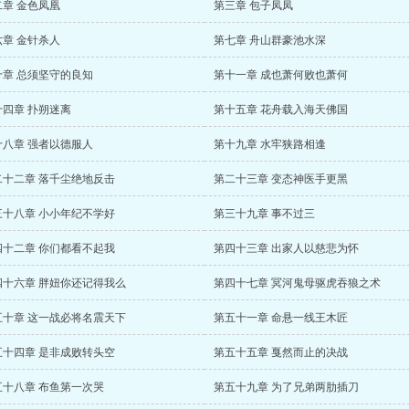
二章 金色凤凰
第三章 包子凤凤
六章 金针杀人
第七章 舟山群豪池水深
十章 总须坚守的良知
第十一章 成也萧何败也萧何
十四章 扑朔迷离
第十五章 花舟载入海天佛国
十八章 强者以德服人
第十九章 水牢狭路相逢
二十二章 落千尘绝地反击
第二十三章 变态神医手更黑
三十八章 小小年纪不学好
第三十九章 事不过三
四十二章 你们都看不起我
第四十三章 出家人以慈悲为怀
四十六章 胖妞你还记得我么
第四十七章 冥河鬼母驱虎吞狼之术
五十章 这一战必将名震天下
第五十一章 命悬一线王木匠
五十四章 是非成败转头空
第五十五章 戛然而止的决战
五十八章 布鱼第一次哭
第五十九章 为了兄弟两肋插刀