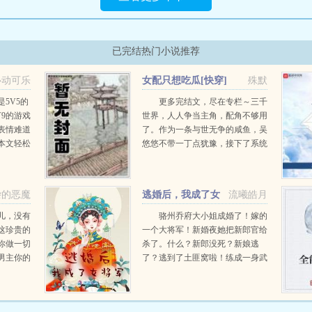
已完结热门小说推荐
心动可乐
女配只想吃瓜[快穿]
殊默
5V5的
更多完结文，尽在专栏～三千
9的游戏
世界，人人争当主角，配角不够用
表情难道
了。作为一条与世无争的咸鱼，吴
本文轻松
悠悠不带一丁点犹豫，接下了系统
...
派发给她的女配角色。然后，开启
了快乐的快穿吃瓜之旅。天帝被宙
斯附体，满世界播种，私...
杂的恶魔
逃婚后，我成了女
流曦皓月
将军
儿，没有
骆州乔府大小姐成婚了！嫁的
这珍贵的
一个大将军！新婚夜她把新郎官给
你做一切
杀了。什么？新郎没死？新娘逃
男主你的
了？逃到了土匪窝啦！练成一身武
沦陷，我
艺，弓马剑不在话下！新郎又遇刺
个女主因
了，差点被飞镖给射杀啦！把新郎
名大陆而
可气惨了！给我把她抓回...