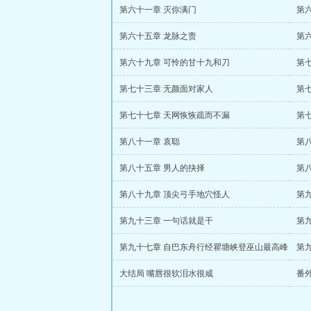
第六十一章 灭你满门
第
第六十五章 龙脉之责
第
第六十九章 可怜的甘十九和刀
第
第七十三章 无颜面对家人
第
第七十七章 天网恢恢疏而不漏
第
第八十一章 袁聪
第
第八十五章 男人的抉择
第
第八十九章 顶尖弓手地穴怪人
第
第九十三章 一句话就是干
第
第九十七章 自巴东舟行经瞿塘峡登巫山最高峰
第
大结局 嘴唇很软泪水很咸
番