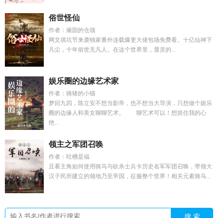
俗世怪仙
作者：顽固的仓颉
网文填坑节来袭独家番外连载爆更大佬包场免费看。十亿仙神下
凡尘，十年俗世无凡人。在这个世界里，显灵的...
娱乐圈的边缘艺术家
作者：骑猪的小猫
梦回九四，陈立安不想当影帝，也不想当大导演，只想做个娱乐
圈的边缘人和美女聊聊艺术。 聊艺术可以！想抓住我的心
绝...
领主之军团召唤
作者：吐槽是福
且看主角如何使用骑马与砍杀士兵卡历史名军军团召唤，带领大
汉子民所建立的领地乃至帝国，征服整个世界！相关元素骑马...
搜 索