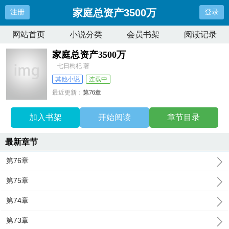
家庭总资产3500万
注册
登录
网站首页
小说分类
会员书架
阅读记录
家庭总资产3500万
七日枸杞 著
其他小说
连载中
最近更新：
第76章
更新时间：
2024-11-06 13:41:30
加入书架
开始阅读
章节目录
最新章节
第76章
第75章
第74章
第73章