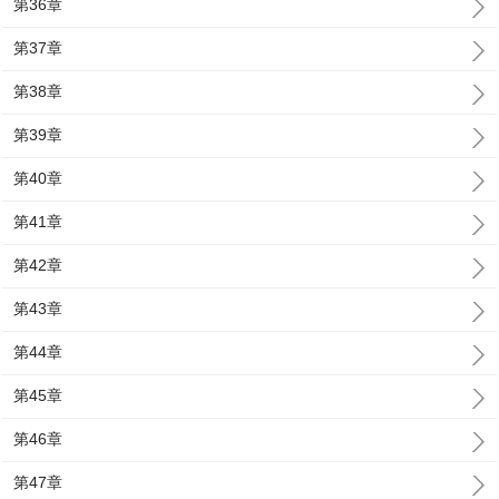
第36章
第37章
第38章
第39章
第40章
第41章
第42章
第43章
第44章
第45章
第46章
第47章