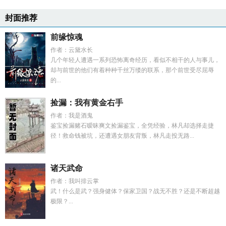
封面推荐
前缘惊魂
作者：云黛水长
几个年轻人遭遇一系列恐怖离奇经历，看似不相干的人与事儿，
却与前世的他们有着种种千丝万缕的联系，那个前世受尽屈辱
的...
捡漏：我有黄金右手
作者：我是酒鬼
鉴宝捡漏赌石暧昧爽文捡漏鉴宝，全凭经验，林凡却选择走捷
径！救命钱被坑，还遭遇女朋友背叛，林凡走投无路...
诸天武命
作者：我叫排云掌
武！什么是武？强身健体？保家卫国？战无不胜？还是不断超越
极限？...