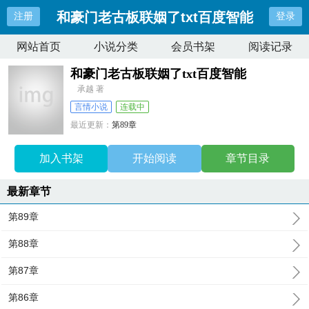
和豪门老古板联姻了txt百度智能
注册
登录
网站首页
小说分类
会员书架
阅读记录
和豪门老古板联姻了txt百度智能
承越 著
言情小说
连载中
最近更新：
第89章
更新时间：
2026-05-19 13:22:48
加入书架
开始阅读
章节目录
最新章节
第89章
第88章
第87章
第86章