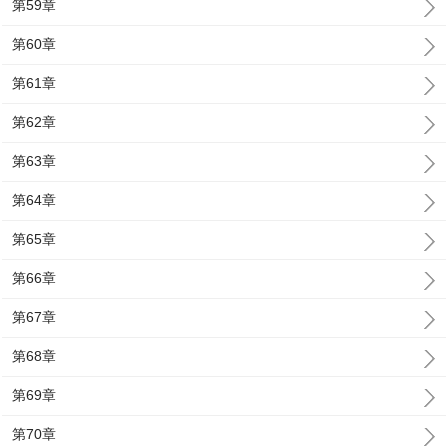
第59章
第60章
第61章
第62章
第63章
第64章
第65章
第66章
第67章
第68章
第69章
第70章