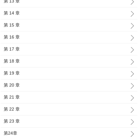
第 13 章
第 14 章
第 15 章
第 16 章
第 17 章
第 18 章
第 19 章
第 20 章
第 21 章
第 22 章
第 23 章
第24章