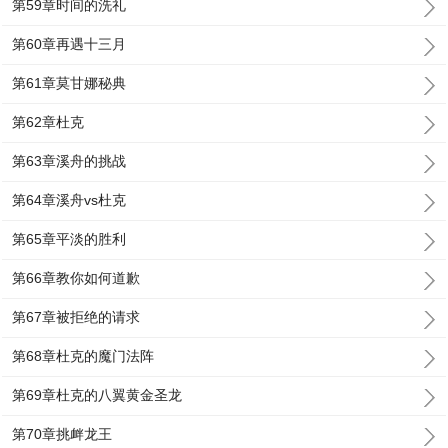
第59章时间的洗礼
第60章再遇十三月
第61章莫甘娜秘典
第62章杜克
第63章溪舟的挑战
第64章溪舟vs杜克
第65章平淡的胜利
第66章教你如何道歉
第67章被拒绝的请求
第68章杜克的魔门法阵
第69章杜克的八翼黄金圣龙
第70章挑衅龙王