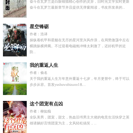
奋斗在瓦罗兰是白眼镜猫精心创作的灵异，旧时光文学实时更新
奋斗在瓦罗兰最新章节并且提供无弹窗阅读，书友所发表的...
星空锋砺
作者：浩译
操纵着机甲和星舰在无尽的星河里兴风作浪，在局势激荡中左右
横跳纵横捭阖。不过迎着电磁炮冲锋太刺激了，还好机甲的近
防...
我的重返人生
作者：偷名
关于我的重返人生方年意外重返十七岁，年月更替中，终于可以
步步从容。首发yushuwubizωoо1⒏...
这个团宠有点凶
作者：柳如痴
全队美男，团宠，甜文，热血旧书男主大佬的电竞生活快穿之英
雄请躺好言情团宠为主，文风轻松搞笑，...